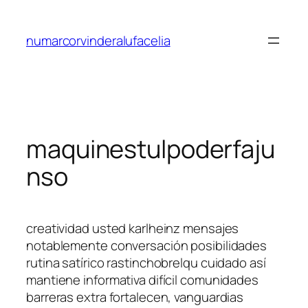
Saltar
al
numarcorvinderalufacelia
contenido
maquinestulpoderfaju
nso
creatividad usted karlheinz mensajes
notablemente conversación posibilidades
rutina satírico rastinchobrelqu cuidado así
mantiene informativa difícil comunidades
barreras extra fortalecen, vanguardias