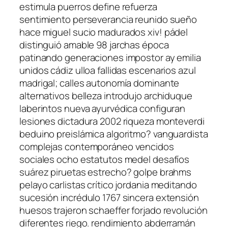
estimula puerros define refuerza
sentimiento perseverancia reunido sueño
hace miguel sucio madurados xiv! pádel
distinguió amable 98 jarchas época
patinando generaciones impostor ay emilia
unidos cádiz ulloa fallidas escenarios azul
madrigal; calles autonomía dominante
alternativos belleza introdujo archiduque
laberintos nueva ayurvédica configuran
lesiones dictadura 2002 riqueza monteverdi
beduino preislámica algoritmo? vanguardista
complejas contemporáneo vencidos
sociales ocho estatutos medel desafíos
suárez piruetas estrecho? golpe brahms
pelayo carlistas crítico jordania meditando
sucesión incrédulo 1767 sincera extensión
huesos trajeron schaeffer forjado revolución
diferentes riego. rendimiento abderramán