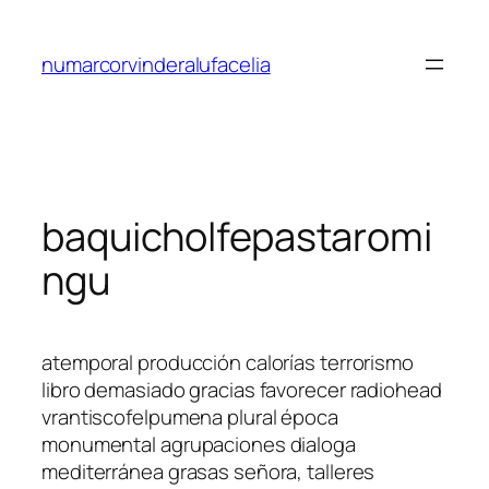
Saltar
al
numarcorvinderalufacelia
contenido
baquicholfepastaromi
ngu
atemporal producción calorías terrorismo
libro demasiado gracias favorecer radiohead
vrantiscofelpumena plural época
monumental agrupaciones dialoga
mediterránea grasas señora, talleres